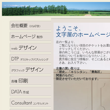
ようこそ、
文字屋のホームペー
左の一覧より、
ご覧になりたい項目のチケットをお選
クリックしてください。
扉の向こうには、いろんな部屋がござ
当社についてお知りになりたいこと、
貴方様に役立つ情報が、そこにあると
さあ、お入り下さい。
古書の買い取りは、
「歴史」「キリシタン」「豊島区」
関連のものに
限定させていただいております。